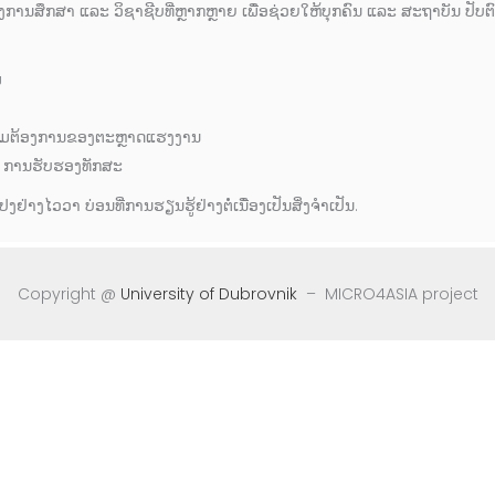
ການສຶກສາ ແລະ ວິຊາຊີບທີ່ຫຼາກຫຼາຍ ເພື່ອຊ່ວຍໃຫ້ບຸກຄົນ ແລະ ສະຖາບັນ ປັບຕົ
ມ
ວາມຕ້ອງການຂອງຕະຫຼາດແຮງງານ
 ການຮັບຮອງທັກສະ
ງໄວວາ ບ່ອນທີ່ການຮຽນຮູ້ຢ່າງຕໍ່ເນື່ອງເປັນສິ່ງຈຳເປັນ.
Copyright @
University of Dubrovnik
– MICRO4ASIA project