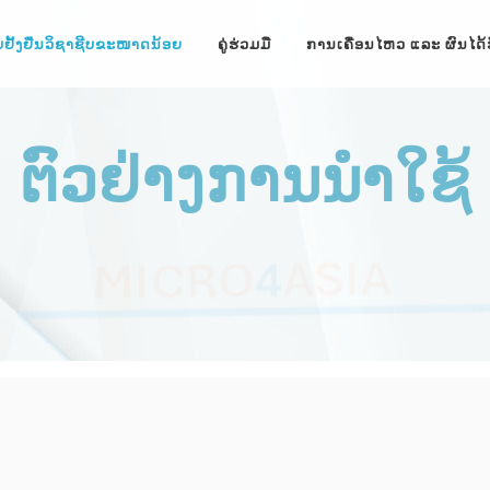
ບຢັ້ງຢືນວິຊາຊີບຂະໜາດນ້ອຍ
ຄູ່ຮ່ວມມື
ການເຄື່ອນໄຫວ ແລະ ຜົນໄດ້
ຕົວຢ່າງການນຳໃຊ້