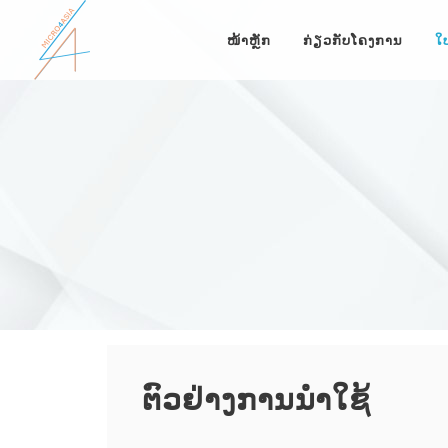
ໜ້າຫຼັກ
ກ່ຽວກັບໂຄງການ
ໃ
ຕົວຢ່າງການນຳໃຊ້