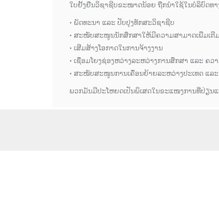
ໃບຢັ້ງຢືນວິຊາຊີບຂະໜາດນ້ອຍ ຖືກນຳໃຊ້ໃນບໍລິບົດທາງ
• ພັດທະນາ ແລະ ປັບປຸງທັກສະວິຊາຊີບ
• ສະໜັບສະໜູນນັກສຶກສາໃຫ້ມີຄວາມສາມາດເພີ່ມເຕີ
• ເສີມສ້າງໂອກາດໃນການຈ້າງງານ
• ເຊື່ອມໂຍງຊ່ອງຫວ່າງລະຫວ່າງການສຶກສາ ແລະ ຄ
• ສະໜັບສະໜູນການເຄື່ອນຍ້າຍລະຫວ່າງປະເທດ ແລະ
ພວກມັນມີປະໂຫຍດເປັນພິເສດໃນຂະແໜງການທີ່ປ່ຽນແປງຢ່າ