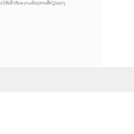
ວໃຫ້ເຂົ້າກັບຄວາມຕ້ອງການທີ່ປ່ຽນແປງ.